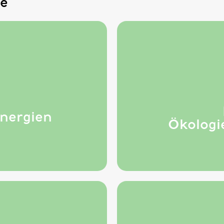
e
,
nergien
Ökologi