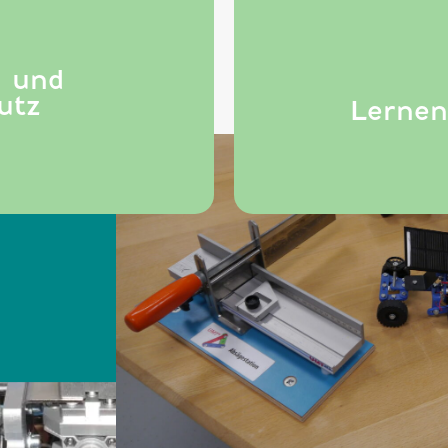
 und
utz
Lernen