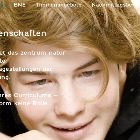
te
BNE
Themenangebote
Nachmittagsberei
enschaften
et das zentrum natur
te
gestellungen der
ung.
Ihres Curriculums –
orm keine Rolle.