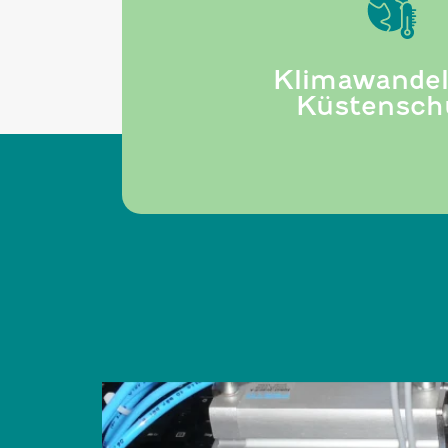
 den
hten
Klimawandel
Küstensch
chaft
d heute